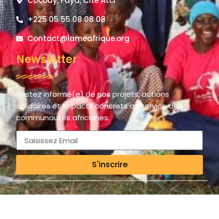
Cocody, Faya, Cité Atci
+225 05 55 08 08 08
Contact@lameafrique.org
Newsletter
Restez informé(e) de nos projets, actions
solidaires et impacts concrets au service des
communautés africaines.
S'inscrire
© 2025 LAME AFRIQUE – La Main de l’Espoir / The Hand of Hope.
All rights reserved.