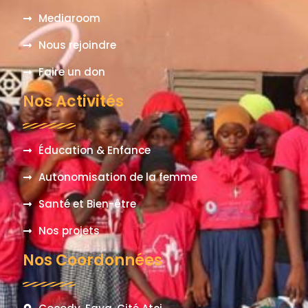
Mediaroom
Nous rejoindre
Faire un don
Nos Activités
Éducation & Enfance
Autonomisation de la femme
Santé et Bien-être
Nos projets
Nos Coordonnées