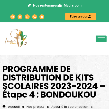
Nos partenaires
Mediaroom
Faire un don
PROGRAMME DE
DISTRIBUTION DE KITS
SCOLAIRES 2023-2024 –
Étape 4 : BONDOUKOU
»
»
»
Accueil
Nos projets
Appui à la scolarisation