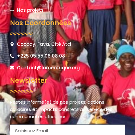
Nos projets
Nos Coordonnées
Cocody, Faya, Cité Atci
+225 05 55 08 08 08
Contact@lameafrique.org
Newsletter
Restez informé(e) de nos projets, actions
solidaires et impacts concrets au service des
communautés africaines.