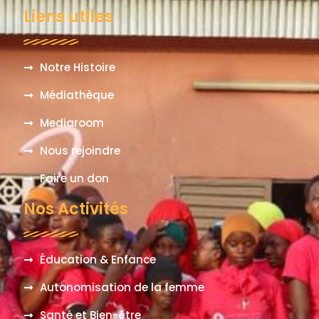
Liens utiles
Notre Histoire
Médiathèque
Mediaroom
Nous rejoindre
Faire un don
Nos Activités
Éducation & Enfance
Autonomisation de la femme
Santé et Bien-être