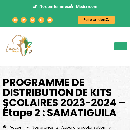
Nos partenaires
Mediaroom
Faire un don
PROGRAMME DE
DISTRIBUTION DE KITS
SCOLAIRES 2023-2024 –
Étape 2 : SAMATIGUILA
»
»
»
Accueil
Nos projets
Appui à la scolarisation