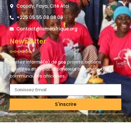
Cocody, Faya, Cité Atci
+225 05 55 08 08 08
Contact@lameafrique.org
Newsletter
Restez informé(e) de nos projets, actions
solidaires et impacts concrets au service des
communautés africaines.
S'inscrire
© 2025 LAME AFRIQUE – La Main de l’Espoir / The Hand of Hope.