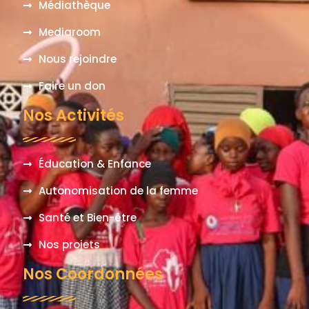
Médiathèque
Mediaroom
Nous rejoindre
Faire un don
Nos Activités
Éducation & Enfance
Autonomisation de la femme
Santé et Bien-être
Nos projets
Nos Coordonnées