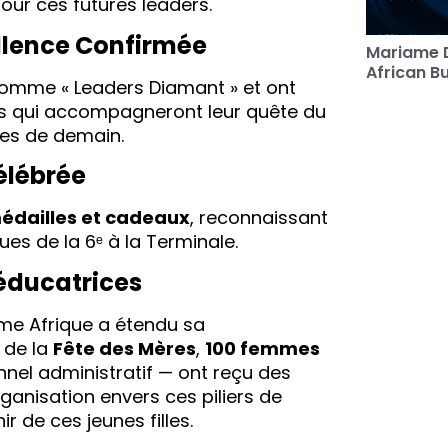
our ces futures leaders.
ellence Confirmée
Mariame 
African B
s comme « Leaders Diamant » et ont
es qui accompagneront leur quête du
ues de demain.
Célébrée
édailles et cadeaux
, reconnaissant
ues de la 6ᵉ à la Terminale.
éducatrices
me Afrique a étendu sa
 de la
Fête des Mères
,
100 femmes
el administratif — ont reçu des
rganisation envers ces piliers de
r de ces jeunes filles.