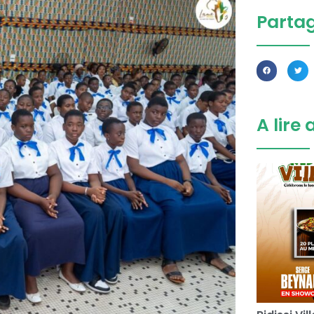
Parta
A lire 