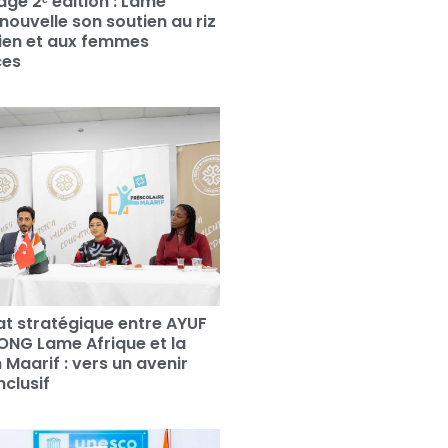
llage 2ᵉ édition : Lame
nouvelle son soutien au riz
irien et aux femmes
ces
at stratégique entre AYUF
’ONG Lame Afrique et la
 Maarif : vers un avenir
nclusif