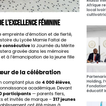
Ridissi Vi
Afrique re
local ivo
cultivatri
de l’excellence féminine
empreinte d’émotion et de fierté,
istoire du Lycée Mamie Faitai de
e consécutive
la Journée du Mérite
 restera gravée dans les mémoires
t à l’émancipation de la jeune fille
ur de la célébration
Partenari
Holding, l
in comptant plus de
4 000 élèves
,
Fondation
reconnaissance académique. Devant
éducatif i
00 participants
— parents fiers,
s et invités de marque –
317 jeunes
établissement ont été mises à