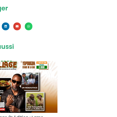
ger
aussi