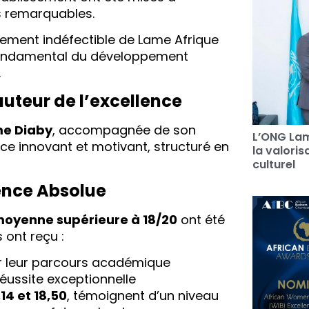
s remarquables.
ement indéfectible de Lame Afrique
er fondamental du développement
.
uteur de l’excellence
e Diaby
, accompagnée de son
L’ONG Lam
e innovant et motivant, structuré en
la valori
culturel
lence Absolue
oyenne supérieure à 18/20
ont été
 ont reçu :
leur parcours académique
éussite exceptionnelle
,14 et 18,50
, témoignent d’un niveau