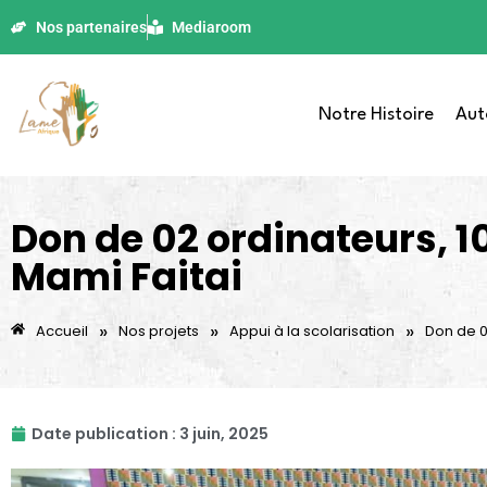
Nos partenaires
Mediaroom
Notre Histoire
Aut
Don de 02 ordinateurs, 10
Mami Faitai
»
»
»
Accueil
Nos projets
Appui à la scolarisation
Don de 02
Date publication :
3 juin, 2025