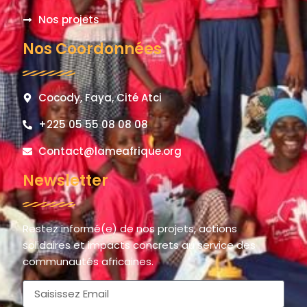
Nos projets
Nos Coordonnées
Cocody, Faya, Cité Atci
+225 05 55 08 08 08
Contact@lameafrique.org
Newsletter
Restez informé(e) de nos projets, actions
solidaires et impacts concrets au service des
communautés africaines.