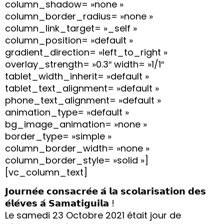
column_shadow= »none »
column_border_radius= »none »
column_link_target= »_self »
column_position= »default »
gradient_direction= »left_to_right »
overlay_strength= »0.3″ width= »1/1″
tablet_width_inherit= »default »
tablet_text_alignment= »default »
phone_text_alignment= »default »
animation_type= »default »
bg_image_animation= »none »
border_type= »simple »
column_border_width= »none »
column_border_style= »solid »]
[vc_column_text]
𝗝𝗼𝘂𝗿𝗻𝗲́𝗲 𝗰𝗼𝗻𝘀𝗮𝗰𝗿𝗲́𝗲 𝗮́ 𝗹𝗮 𝘀𝗰𝗼𝗹𝗮𝗿𝗶𝘀𝗮𝘁𝗶𝗼𝗻 𝗱𝗲𝘀
𝗲́𝗹𝗲́𝘃𝗲𝘀 𝗮́ 𝗦𝗮𝗺𝗮𝘁𝗶𝗴𝘂𝗶𝗹𝗮 !
Le samedi 23 Octobre 2021 était jour de