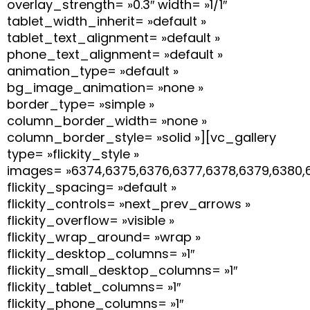
overlay_strength= »0.3″ width= »1/1″
tablet_width_inherit= »default »
tablet_text_alignment= »default »
phone_text_alignment= »default »
animation_type= »default »
bg_image_animation= »none »
border_type= »simple »
column_border_width= »none »
column_border_style= »solid »][vc_gallery
type= »flickity_style »
images= »6374,6375,6376,6377,6378,6379,6380,6
flickity_spacing= »default »
flickity_controls= »next_prev_arrows »
flickity_overflow= »visible »
flickity_wrap_around= »wrap »
flickity_desktop_columns= »1″
flickity_small_desktop_columns= »1″
flickity_tablet_columns= »1″
flickity_phone_columns= »1″