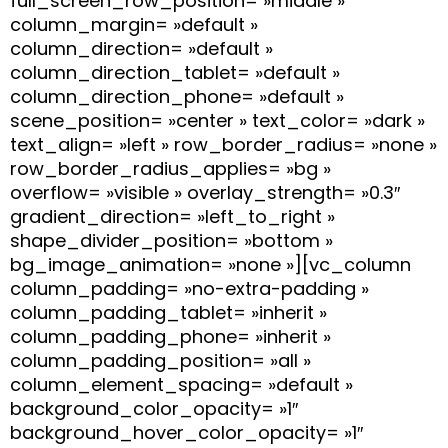
full_screen_row_position= »middle »
column_margin= »default »
column_direction= »default »
column_direction_tablet= »default »
column_direction_phone= »default »
scene_position= »center » text_color= »dark »
text_align= »left » row_border_radius= »none »
row_border_radius_applies= »bg »
overflow= »visible » overlay_strength= »0.3″
gradient_direction= »left_to_right »
shape_divider_position= »bottom »
bg_image_animation= »none »][vc_column
column_padding= »no-extra-padding »
column_padding_tablet= »inherit »
column_padding_phone= »inherit »
column_padding_position= »all »
column_element_spacing= »default »
background_color_opacity= »1″
background_hover_color_opacity= »1″