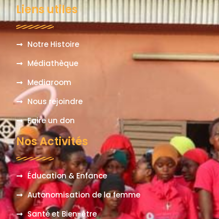
Liens utiles
Notre Histoire
Médiathèque
Mediaroom
Nous rejoindre
Faire un don
Nos Activités
Éducation & Enfance
Autonomisation de la femme
Santé et Bien-être