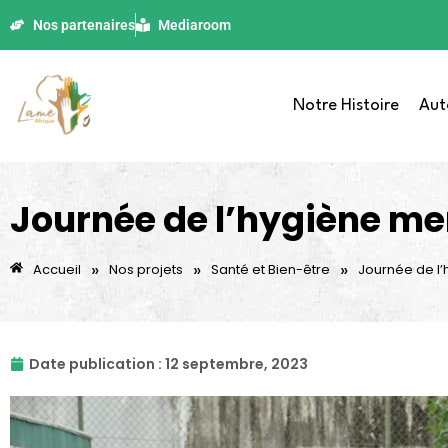
Nos partenaires
Mediaroom
Notre Histoire
Aut
Journée de l’hygiène men
»
»
»
Accueil
Nos projets
Santé et Bien-être
Journée de l’
Date publication :
12 septembre, 2023