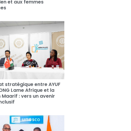
irien et aux femmes
ces
at stratégique entre AYUF
’ONG Lame Afrique et la
 Maarif : vers un avenir
nclusif