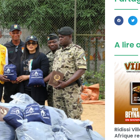
A lire 
Ridissi Vi
Afrique re