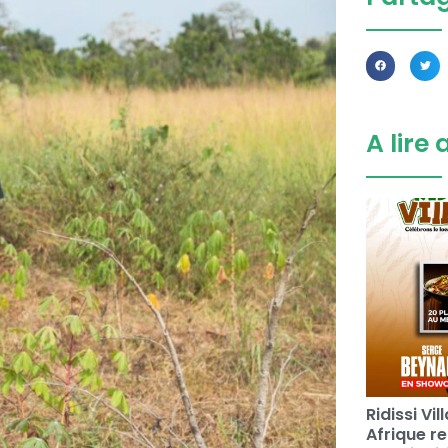
A lire 
Ridissi Vi
Afrique re