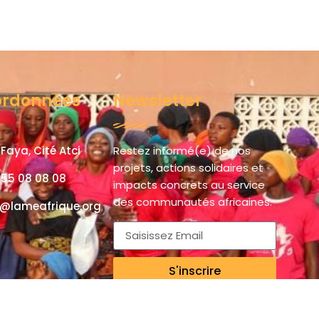
ordonnées
Newsletter
Faya, Cité Atci
Restez informé(e) de nos
projets, actions solidaires et
 55 08 08 08
impacts concrets au service
des communautés africaines.
@lameafrique.org
S'inscrire