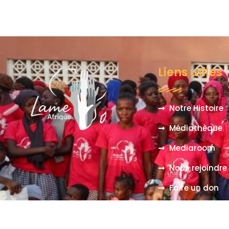
Liens utiles
Notre Histoire
Médiathèque
Mediaroom
Nous rejoindre
Faire un don