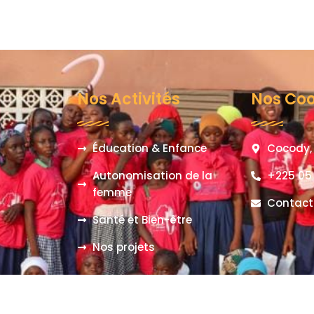
Nos Activités
Nos Co
Éducation & Enfance
Cocody, 
Autonomisation de la
+225 05
femme
Contact
Santé et Bien-être
Nos projets