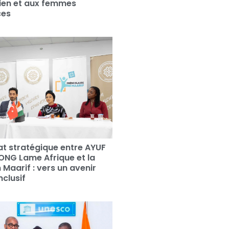
irien et aux femmes
ces
at stratégique entre AYUF
’ONG Lame Afrique et la
 Maarif : vers un avenir
nclusif