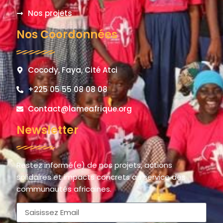
Nos projets
Nos Coordonnées
Cocody, Faya, Cité Atci
+225 05 55 08 08 08
Contact@lameafrique.org
Newsletter
Restez informé(e) de nos projets, actions
solidaires et impacts concrets au service des
communautés africaines.