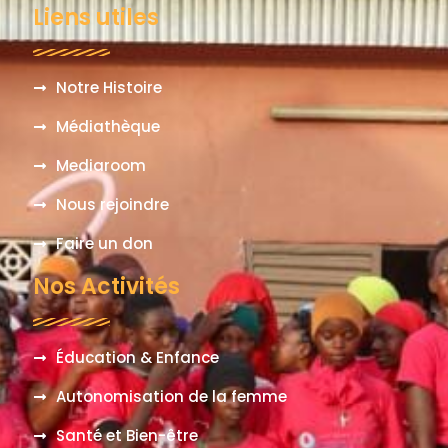
Liens utiles
Notre Histoire
Médiathèque
Mediaroom
Nous rejoindre
Faire un don
Nos Activités
Éducation & Enfance
Autonomisation de la femme
Santé et Bien-être