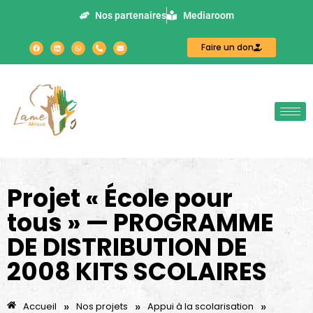
Nos partenaires
Mediaroom
Faire un don
Projet « École pour
tous » — PROGRAMME
DE DISTRIBUTION DE
2008 KITS SCOLAIRES
»
»
»
Accueil
Nos projets
Appui à la scolarisation