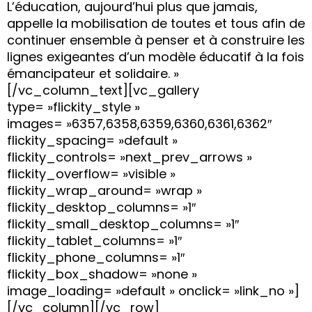
L’éducation, aujourd’hui plus que jamais,
appelle la mobilisation de toutes et tous afin de
continuer ensemble à penser et à construire les
lignes exigeantes d’un modèle éducatif à la fois
émancipateur et solidaire. »
[/vc_column_text][vc_gallery
type= »flickity_style »
images= »6357,6358,6359,6360,6361,6362″
flickity_spacing= »default »
flickity_controls= »next_prev_arrows »
flickity_overflow= »visible »
flickity_wrap_around= »wrap »
flickity_desktop_columns= »1″
flickity_small_desktop_columns= »1″
flickity_tablet_columns= »1″
flickity_phone_columns= »1″
flickity_box_shadow= »none »
image_loading= »default » onclick= »link_no »]
[/vc_column][/vc_row]