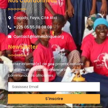
Nos Coordonnées
Cocody, Faya, Cité Atci
+225 05 55 08 08 08
Contact@lameafrique.org
Newsletter
Restez informé(e) de nos projets, actions
solidaires et impacts concrets au service des
communautés africaines.
S'inscrire