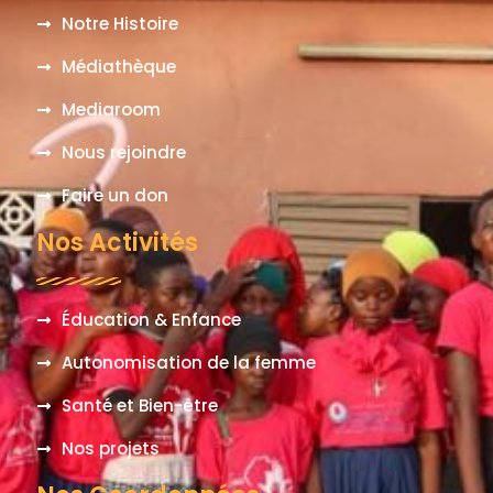
Notre Histoire
Médiathèque
Mediaroom
Nous rejoindre
Faire un don
Nos Activités
Éducation & Enfance
Autonomisation de la femme
Santé et Bien-être
Nos projets