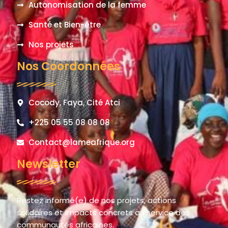
Autonomisation de la femme
Santé et Bien-être
Nos projets
Nos Coordonnées
Cocody, Faya, Cité Atci
+225 05 55 08 08 08
Contact@lameafrique.org
Newsletter
Restez informé(e) de nos projets, actions
solidaires et impacts concrets au service des
communautés africaines.