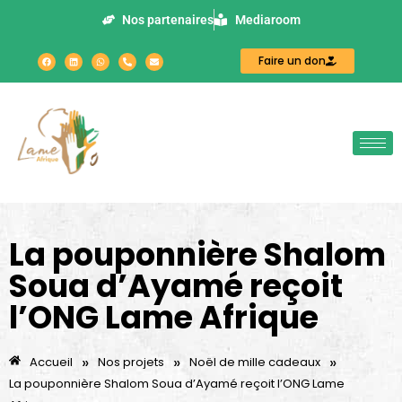
Nos partenaires
Mediaroom
Faire un don
La pouponnière Shalom
Soua d’Ayamé reçoit
l’ONG Lame Afrique
»
»
»
Accueil
Nos projets
Noël de mille cadeaux
La pouponnière Shalom Soua d’Ayamé reçoit l’ONG Lame