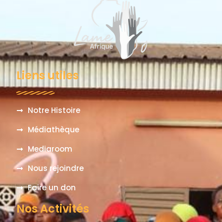
Liens utiles
Notre Histoire
Médiathèque
Mediaroom
Nous rejoindre
Faire un don
Nos Activités