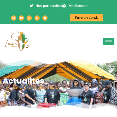
Nos partenaires
Mediaroom
Faire un don
Actualités
»
Accueil
Noël de mille cadeaux