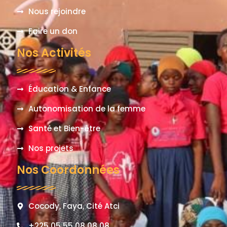
Nous rejoindre
Faire un don
Nos Activités
Éducation & Enfance
Autonomisation de la femme
Santé et Bien-être
Nos projets
Nos Coordonnées
Cocody, Faya, Cité Atci
+225 05 55 08 08 08