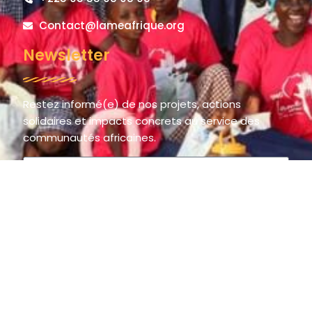
Contact@lameafrique.org
Newsletter
Restez informé(e) de nos projets, actions
solidaires et impacts concrets au service des
communautés africaines.
S'inscrire
© 2025 LAME AFRIQUE – La Main de l’Espoir / The Hand of Hope.
All rights reserved.