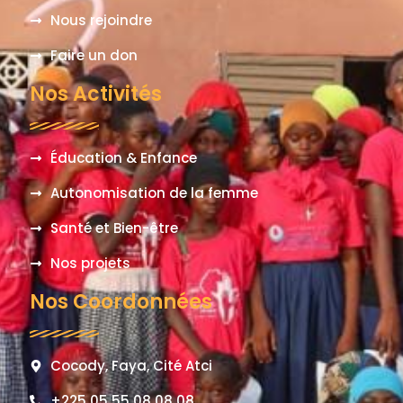
Nous rejoindre
Faire un don
Nos Activités
Éducation & Enfance
Autonomisation de la femme
Santé et Bien-être
Nos projets
Nos Coordonnées
Cocody, Faya, Cité Atci
+225 05 55 08 08 08