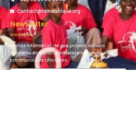
Contact@lameafrique.org
Newsletter
Restez informé(e) de nos projets, actions
solidaires et impacts concrets au service des
communautés africaines.
S'inscrire
© 2025 LAME AFRIQUE – La Main de l’Espoir / The Hand of Hope.
All rights reserved.