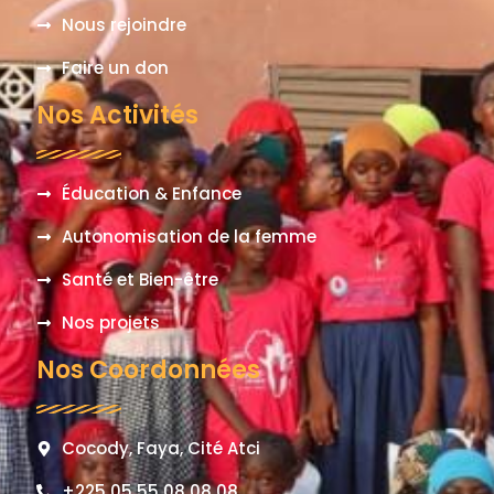
Nous rejoindre
Faire un don
Nos Activités
Éducation & Enfance
Autonomisation de la femme
Santé et Bien-être
Nos projets
Nos Coordonnées
Cocody, Faya, Cité Atci
+225 05 55 08 08 08