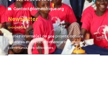
Contact@lameafrique.org
Newsletter
Restez informé(e) de nos projets, actions
solidaires et impacts concrets au service des
communautés africaines.
S'inscrire
© 2025 LAME AFRIQUE – La Main de l’Espoir / The Hand of Hope.
All rights reserved.