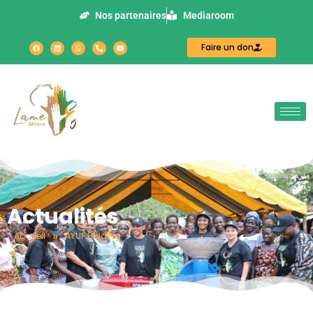
Nos partenaires
Mediaroom
Faire un don
Actualités
»
Accueil
AYUF Holding