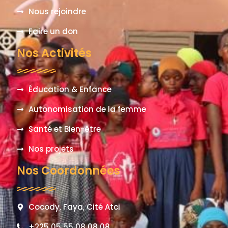
Nous rejoindre
Faire un don
Nos Activités
Éducation & Enfance
Autonomisation de la femme
Santé et Bien-être
Nos projets
Nos Coordonnées
Cocody, Faya, Cité Atci
+225 05 55 08 08 08