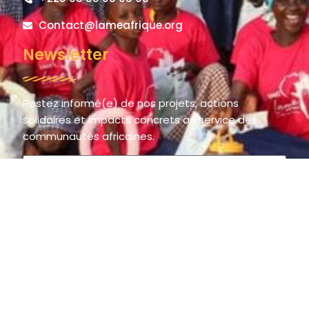
Contact@lameafrique.org
Newsletter
Restez informé(e) de nos projets, actions
solidaires et impacts concrets au service des
communautés africaines.
S'inscrire
© 2025 LAME AFRIQUE – La Main de l’Espoir / The Hand of Hope.
All rights reserved.