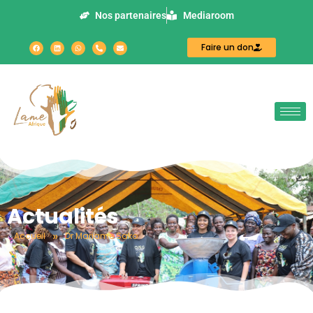
Nos partenaires
Mediaroom
Faire un don
Actualités
»
Accueil
Dr Mariame Sako