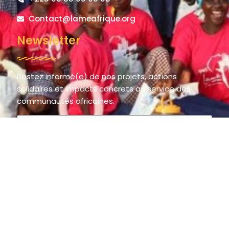
Contact@lameafrique.org
Newsletter
Restez informé(e) de nos projets, actions
solidaires et impacts concrets au service des
communautés africaines.
S'inscrire
© 2025 LAME AFRIQUE – La Main de l’Espoir / The Hand of Hope.
All rights reserved.