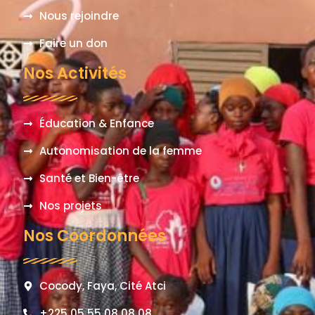
Nous rejoindre
Faire un don
Nos Activités
Éducation & Enfance
Autonomisation de la femme
Santé et Bien-être
Nos projets
Nos Coordonnées
Cocody, Faya, Cité Atci
+225 05 55 08 08 08