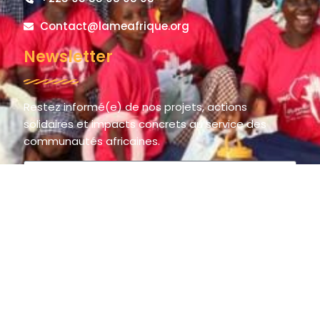
Contact@lameafrique.org
Newsletter
Restez informé(e) de nos projets, actions
solidaires et impacts concrets au service des
communautés africaines.
S'inscrire
© 2025 LAME AFRIQUE – La Main de l’Espoir / The Hand of Hope.
All rights reserved.