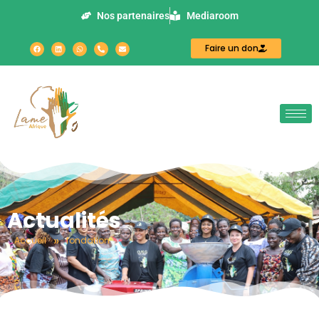
Nos partenaires
Mediaroom
Faire un don
Actualités
»
Accueil
fondation