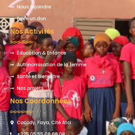
Nous rejoindre
Faire un don
Nos Activités
Éducation & Enfance
Autonomisation de la femme
Santé et Bien-être
Nos projets
Nos Coordonnées
Cocody, Faya, Cité Atci
+225 05 55 08 08 08