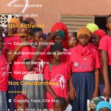
Nous rejoindre
Faire un don
Nos Activités
Éducation & Enfance
Autonomisation de la femme
Santé et Bien-être
Nos projets
Nos Coordonnées
Cocody, Faya, Cité Atci
+225 05 55 08 08 08