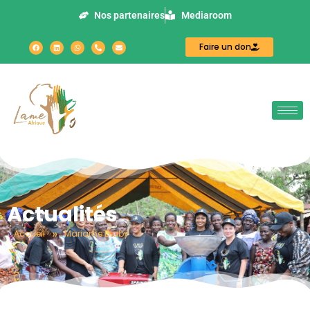
Nos partenaires
Mediaroom
Faire un don
Actualités
»
Accueil
Mariame Diaby