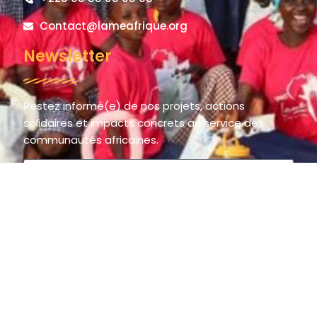
Contact@lameafrique.org
Newsletter
Restez informé(e) de nos projets, actions
solidaires et impacts concrets au service des
communautés africaines.
S'inscrire
© 2025 LAME AFRIQUE – La Main de l’Espoir / The Hand of Hope.
All rights reserved.