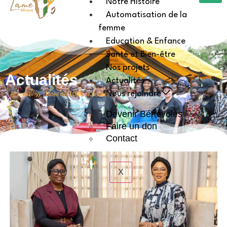
Notre Histoire
Automatisation de la
femme
Education & Enfance
Santé et Bien-être
Nos projets
Actualités
Actualités
»
Nous rejoindre
Accueil
Noel de 1000 cadeaux
Devenir Bénévoles
Faire un don
Contact
X