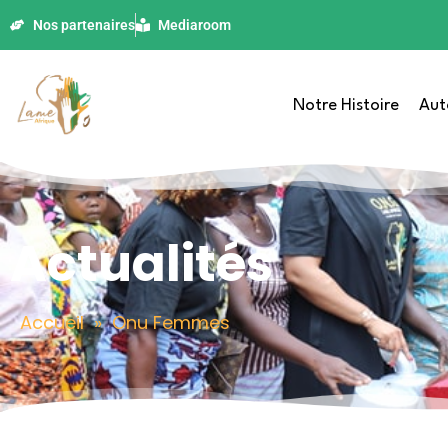
Nos partenaires
Mediaroom
Notre Histoire
Aut
Actualités
Accueil
»
Onu Femmes