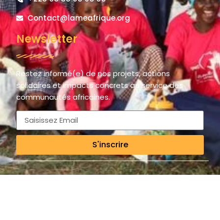
Contact@lameafrique.org
Newsletter
Restez informé(e) de nos projets, actions
solidaires et impacts concrets au service des
communautés africaines.
S'inscrire
© 2025 LAME AFRIQUE – La Main de l’Espoir / The Hand of Hope.
All rights reserved.