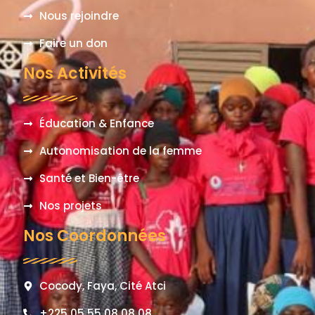
Nous rejoindre
Faire un don
Nos Activités
Éducation & Enfance
Autonomisation de la femme
Santé et Bien-être
Nos projets
Nos Coordonnées
Cocody, Faya, Cité Atci
+225 05 55 08 08 08