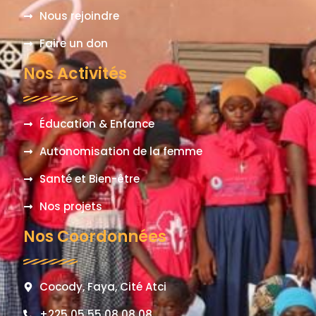
Nous rejoindre
Faire un don
Nos Activités
Éducation & Enfance
Autonomisation de la femme
Santé et Bien-être
Nos projets
Nos Coordonnées
Cocody, Faya, Cité Atci
+225 05 55 08 08 08