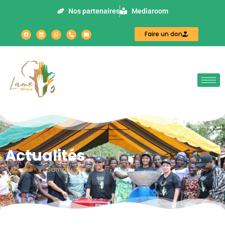
Nos partenaires
Mediaroom
Faire un don
Actualités
»
Accueil
Samatuigila