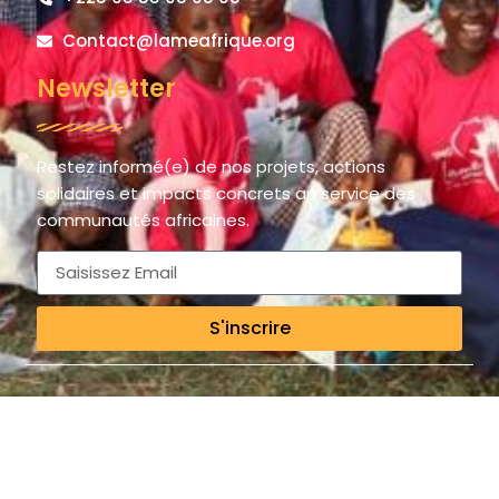
Contact@lameafrique.org
Newsletter
Restez informé(e) de nos projets, actions
solidaires et impacts concrets au service des
communautés africaines.
S'inscrire
© 2025 LAME AFRIQUE – La Main de l’Espoir / The Hand of Hope.
All rights reserved.