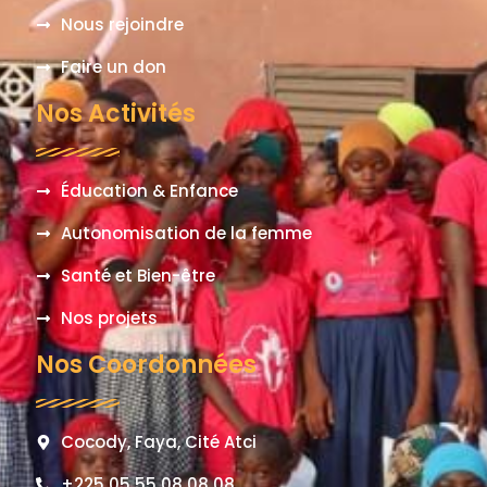
Nous rejoindre
Faire un don
Nos Activités
Éducation & Enfance
Autonomisation de la femme
Santé et Bien-être
Nos projets
Nos Coordonnées
Cocody, Faya, Cité Atci
+225 05 55 08 08 08