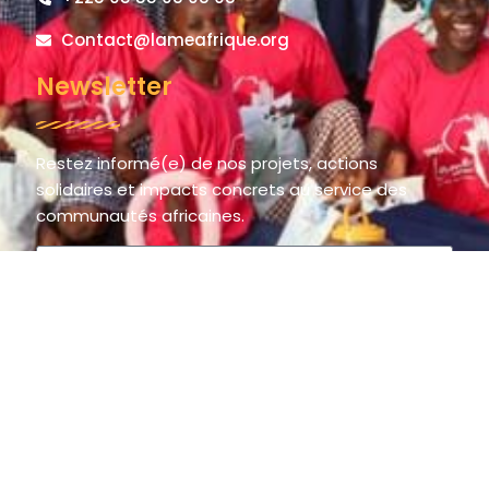
Contact@lameafrique.org
Newsletter
Restez informé(e) de nos projets, actions
solidaires et impacts concrets au service des
communautés africaines.
S'inscrire
© 2025 LAME AFRIQUE – La Main de l’Espoir / The Hand of Hope.
All rights reserved.