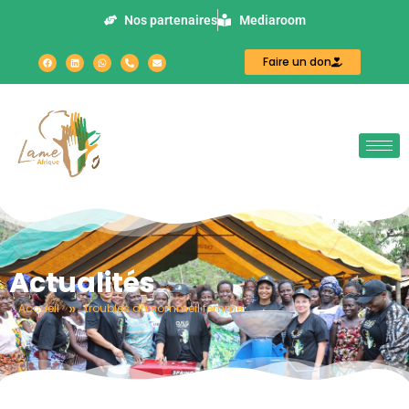
Nos partenaires
Mediaroom
Faire un don
Actualités
»
Accueil
troubles du sommeil femme