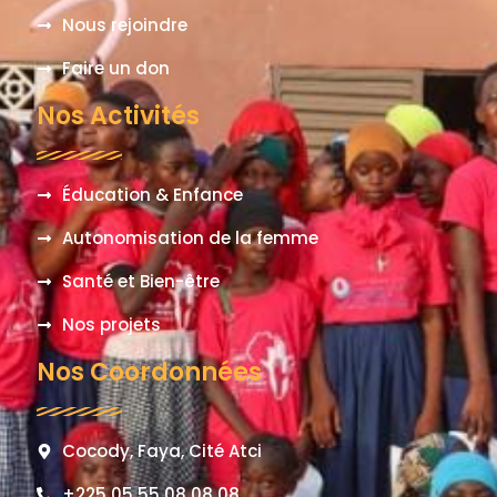
Nous rejoindre
Faire un don
Nos Activités
Éducation & Enfance
Autonomisation de la femme
Santé et Bien-être
Nos projets
Nos Coordonnées
Cocody, Faya, Cité Atci
+225 05 55 08 08 08