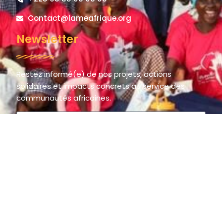
Contact@lameafrique.org
Newsletter
Restez informé(e) de nos projets, actions
solidaires et impacts concrets au service des
communautés africaines.
S'inscrire
© 2025 LAME AFRIQUE – La Main de l’Espoir / The Hand of Hope.
All rights reserved.